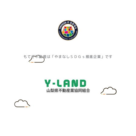
もてぎ不動産は「やまなしＳＤＧｓ推進企業」です