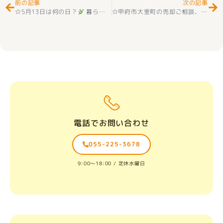
前の記事
次の記事
☆5月13日は何の日？
暮らしと住まいを見つめ直すきっかけに
☆甲府市大里町の売却ご相談、ありがとうございました
｜
電話でお問い合わせ
055-225-3678
9:00〜18:00 / 定休水曜日