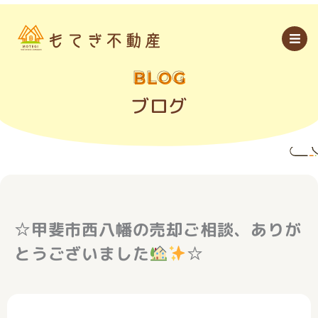
内
容
を
ス
キ
ッ
BLOG
プ
ブログ
☆甲斐市西八幡の売却ご相談、ありが
とうございました
☆