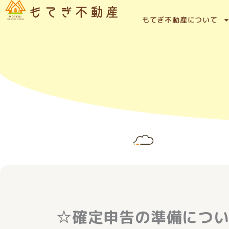
内
容
もてぎ不動産について
を
ス
キ
ッ
プ
☆確定申告の準備につ