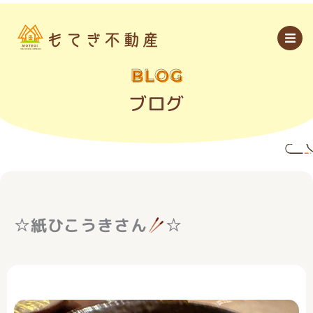
内
容
を
ス
キ
ッ
BLOG
プ
ブログ
☆紙ひこうきさん
☆