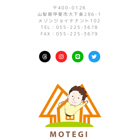
〒400-0126
山梨県甲斐市大下条286-1
メゾンジョイテナント102
TEL：055-225-3678
FAX：055-225-3679
I
L
T
n
i
w
s
n
i
t
e
t
a
t
g
e
r
r
a
m