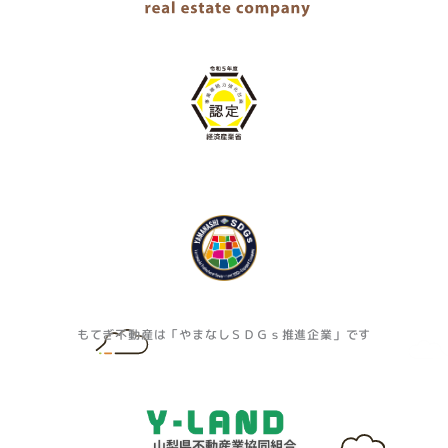
もてぎ不動産は「やまなしＳＤＧｓ推進企業」です