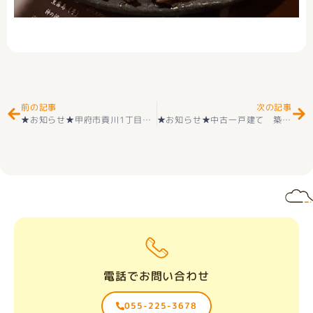
Prev
Ne
前の記事
次の記事
★お知らせ★甲府市貢川1丁目 住宅用地 好評販売中です(^_-)-☆
★お知らせ★中古一戸建て 築浅 【ZEH住宅】南アルプス市桃園 2階建 ５SLDK 築3年の物件 好評販売中(^^♪ – [Cloned #46789]
電話でお問い合わせ
055-225-3678