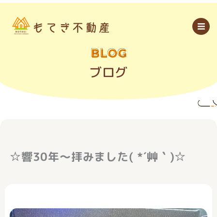
内
容
を
ス
キ
ッ
BLOG
プ
ブログ
☆響30年～拝みました( *´艸｀)☆