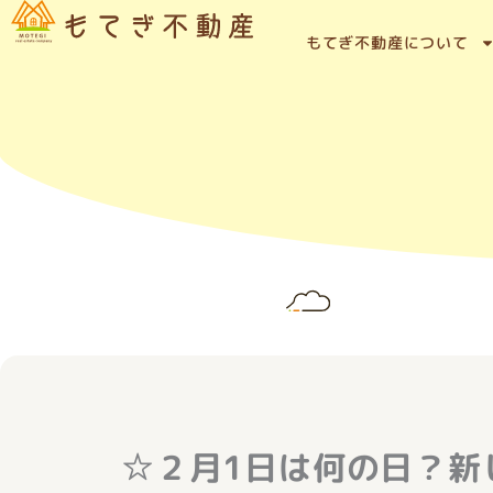
内
容
もてぎ不動産について
を
ス
キ
ッ
プ
☆２月1日は何の日？新