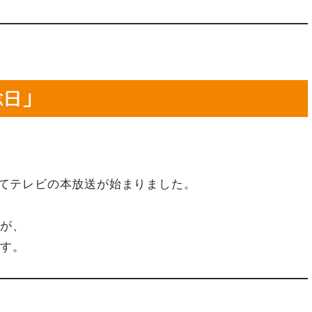
念日」
。
初めてテレビの本放送が始まりました。
すが、
です。