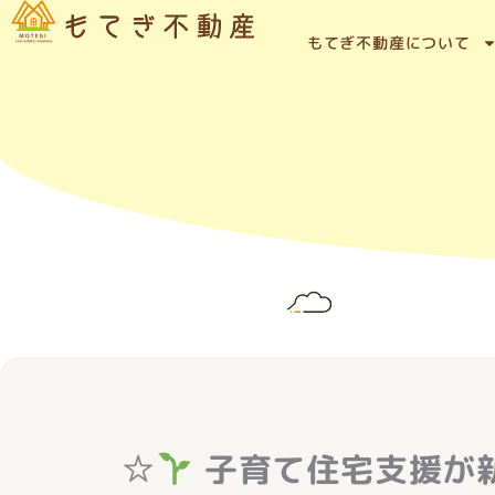
内
容
もてぎ不動産について
を
ス
キ
ッ
プ
☆
子育て住宅支援が