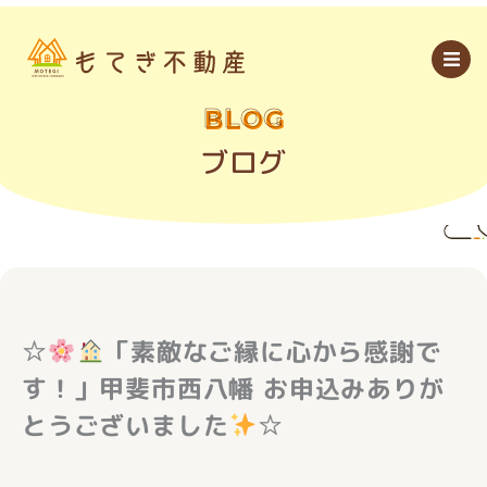
内
容
を
ス
キ
ッ
BLOG
プ
ブログ
☆
「素敵なご縁に心から感謝で
す！」甲斐市西八幡 お申込みありが
とうございました
☆