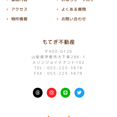
アクセス
よくある質問
物件情報
お問い合わせ
もてぎ不動産
〒400-0126
山梨県甲斐市大下条286-1
メゾンジョイテナント102
TEL：055-225-3678
FAX：055-225-3679
I
L
T
n
i
w
s
n
i
t
e
t
a
t
g
e
r
r