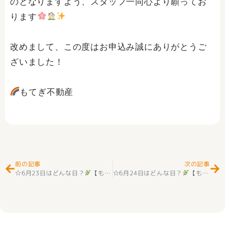
のとなりますよう、スタッフ一同心より願ってお
ります
改めまして、この度はお申込み誠にありがとうご
ざいました！
もてぎ不動産
Prev
Ne
前の記事
次の記事
☆6月23日はどんな日？
【もてぎ不動産ブログ】☺☆
☆6月24日はどんな日？
【もてぎ不動産ブログ】☆