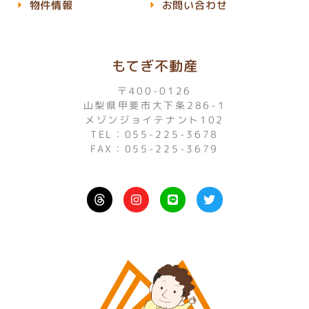
物件情報
お問い合わせ
もてぎ不動産
〒400-0126
山梨県甲斐市大下条286-1
メゾンジョイテナント102
TEL：055-225-3678
FAX：055-225-3679
I
L
T
n
i
w
s
n
i
t
e
t
a
t
g
e
r
r
a
m