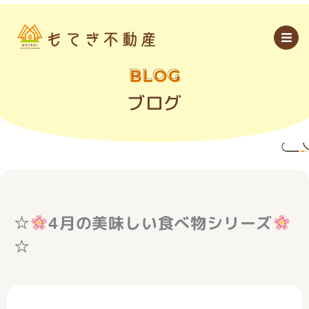
内
容
を
ス
キ
ッ
BLOG
プ
ブログ
☆
4月の美味しい食べ物シリーズ
☆