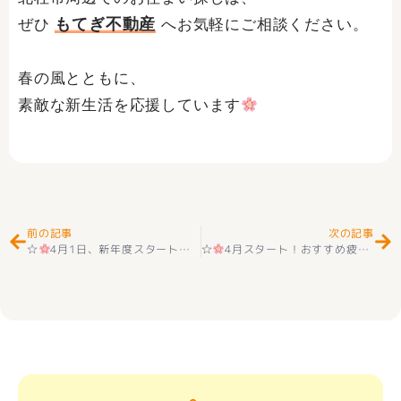
もてぎ不動産
ぜひ
へお気軽にご相談ください。
春の風とともに、
素敵な新生活を応援しています
Prev
Ne
前の記事
次の記事
☆
4月1日、新年度スタート！新しい暮らしの第一歩を
☆
4月スタート！おすすめ疲労回復法
☆