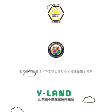
もてぎ不動産は「やまなしＳＤＧｓ推進企業」です