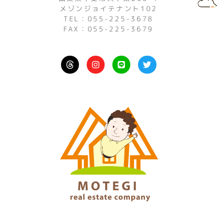
メゾンジョイテナント102
TEL：055-225-3678
FAX：055-225-3679
I
L
T
n
i
w
s
n
i
t
e
t
a
t
g
e
r
r
a
m