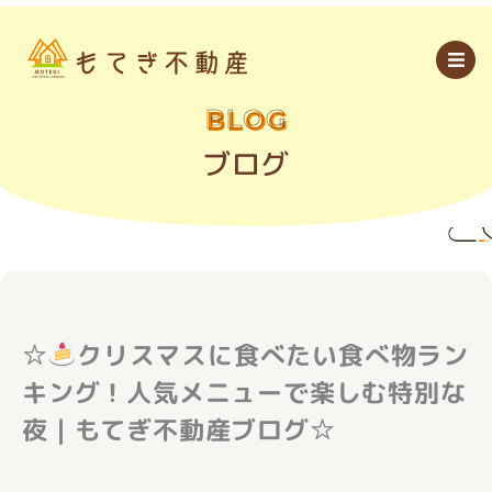
内
容
を
ス
キ
ッ
BLOG
プ
ブログ
☆
クリスマスに食べたい食べ物ラン
キング！人気メニューで楽しむ特別な
夜｜もてぎ不動産ブログ☆