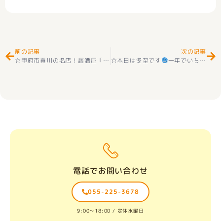
Prev
Ne
前の記事
次の記事
☆甲府市貢川の名店！居酒屋「一休さん」の美味しさと魅力をご紹介
☆本日は冬至です
一年でいちばん昼が短い日
電話でお問い合わせ
055-225-3678
9:00〜18:00 / 定休水曜日