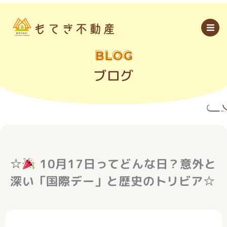
内
容
を
ス
キ
ッ
BLOG
プ
ブログ
☆
10月17日ってどんな日？意外と
深い「国際デー」と歴史のトリビア☆