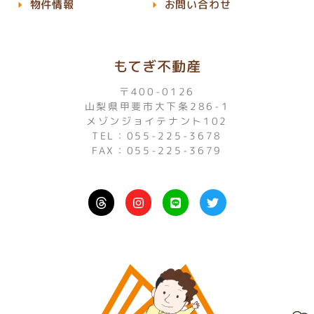
物件情報
お問い合わせ
もてぎ不動産
〒400-0126
山梨県甲斐市大下条286-1
メゾンジョイテナント102
TEL：055-225-3678
FAX：055-225-3679
I
L
T
n
i
w
s
n
i
t
e
t
a
t
g
e
r
r
a
m