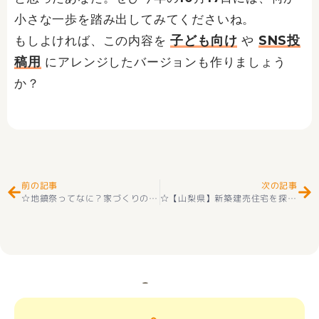
小さな一歩を踏み出してみてくださいね。
子ども向け
SNS投
もしよければ、この内容を
や
稿用
にアレンジしたバージョンも作りましょう
か？
Prev
Ne
前の記事
次の記事
☆地鎮祭ってなに？家づくりの第一歩をわかりやすく解説！☆
☆【山梨県】新築建売住宅を探すならもてぎ不動産！失敗しない選び方とおすすめエリア