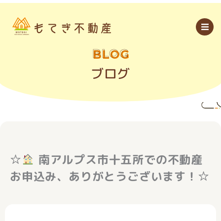
内
容
を
ス
キ
ッ
BLOG
プ
ブログ
☆
南アルプス市十五所での不動産
お申込み、ありがとうございます！☆