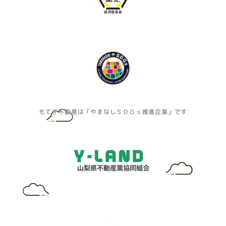
もてぎ不動産は「やまなしＳＤＧｓ推進企業」です