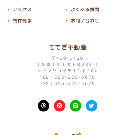
アクセス
よくある質問
物件情報
お問い合わせ
もてぎ不動産
〒400-0126
山梨県甲斐市大下条286-1
メゾンジョイテナント102
TEL：055-225-3678
FAX：055-225-3679
I
L
T
n
i
w
s
n
i
t
e
t
a
t
g
e
r
r