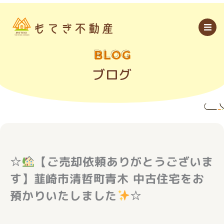
内
容
を
ス
キ
ッ
BLOG
プ
ブログ
☆
【ご売却依頼ありがとうございま
す】韮崎市清哲町青木 中古住宅をお
預かりいたしました
☆