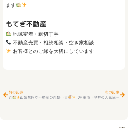
ます
もてぎ不動産
地域密着・親切丁寧
不動産売買・相続相談・空き家相談
お客様とのご縁を大切にしています
Prev
Ne
前の記事
次の記事
☆
山梨県内で不動産の売却をご検討中の皆さまへ
☆
【甲斐市下今井の人気店！ラーメンしん道さんへ行ってきました
☆