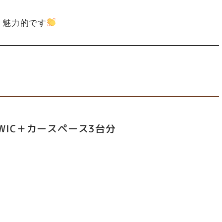
！
り魅力的です
WIC＋カースペース3台分