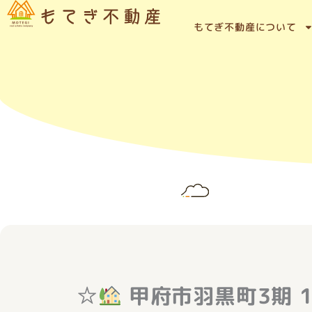
内
容
もてぎ不動産について
を
ス
キ
ッ
プ
☆
甲府市羽黒町3期 