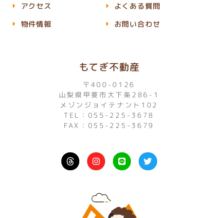
アクセス
よくある質問
物件情報
お問い合わせ
もてぎ不動産
〒400-0126
山梨県甲斐市大下条286-1
メゾンジョイテナント102
TEL：055-225-3678
FAX：055-225-3679
I
L
T
n
i
w
s
n
i
t
e
t
a
t
g
e
r
r
a