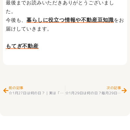
最後までお読みいただきありがとうございまし
た。
暮らしに役立つ情報や不動産豆知識
今後も、
をお
届けしていきます。
もてぎ不動産
Prev
Ne
前の記事
次の記事
☆1月27日は何の日？｜実は「求婚の日」なんです☺☆
☆1月29日は何の日？毎月29日のちょっと身近な記念日☆