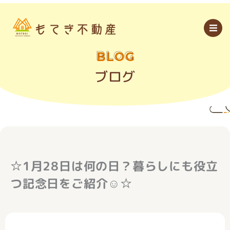
内
容
を
ス
キ
ッ
BLOG
プ
ブログ
☆1月28日は何の日？暮らしにも役立
つ記念日をご紹介☺☆