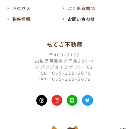
アクセス
よくある質問
物件情報
お問い合わせ
もてぎ不動産
〒400-0126
山梨県甲斐市大下条286-1
メゾンジョイテナント102
TEL：055-225-3678
FAX：055-225-3679
I
L
T
n
i
w
s
n
i
t
e
t
a
t
g
e
r
r