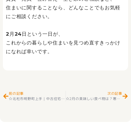
住まいに関することなら、どんなことでもお気軽
にご相談ください。
2月24日という一日が、
これからの暮らしや住まいを見つめ直すきっかけ
になれば幸いです。
Prev
Ne
前の記事
次の記事
☆北杜市明野町上手｜中古住宅（2SLDK）販売スタート！
☆
☆2月の美味しい食べ物は？寒い季節だからこそ味わいたい旬の味覚☺☆