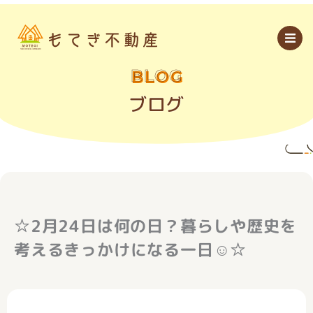
内
容
を
ス
キ
ッ
BLOG
プ
ブログ
☆2月24日は何の日？暮らしや歴史を
考えるきっかけになる一日☺☆