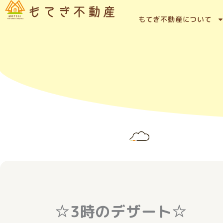
内
容
もてぎ不動産について
を
ス
キ
ッ
プ
☆3時のデザート☆