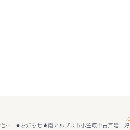
★お知らせ★南アルプス市小笠原No.6 建売住宅『ZERO-CUBE+BOX』好評販売中