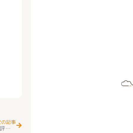
Next
次の記事
★お知らせ★南アルプス市小笠原中古戸建 好評販売中(^_-)-☆