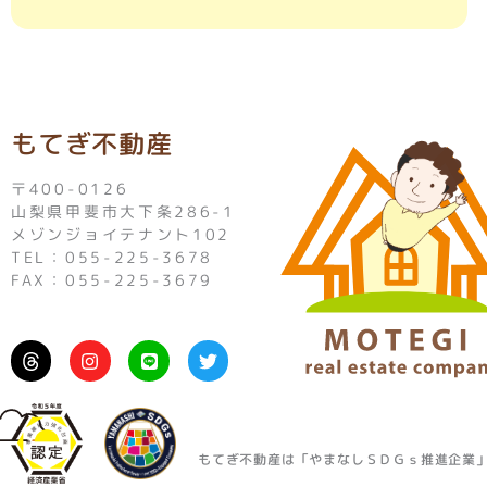
もてぎ不動産
〒400-0126
山梨県甲斐市大下条286-1
メゾンジョイテナント102
TEL：055-225-3678
FAX：055-225-3679
I
L
T
n
i
w
s
n
i
t
e
t
a
t
g
e
r
r
もてぎ不動産は「やまなしＳＤＧｓ推進企業
a