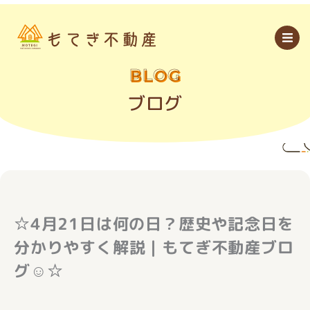
内
容
を
ス
キ
ッ
BLOG
プ
ブログ
☆4月21日は何の日？歴史や記念日を
分かりやすく解説｜もてぎ不動産ブロ
グ☺☆