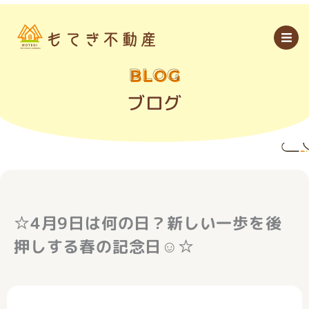
内
容
を
ス
キ
ッ
BLOG
プ
ブログ
☆4月9日は何の日？新しい一歩を後
押しする春の記念日☺☆