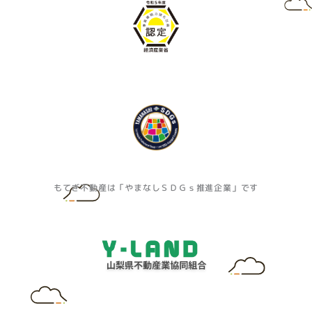
もてぎ不動産は「やまなしＳＤＧｓ推進企業」です