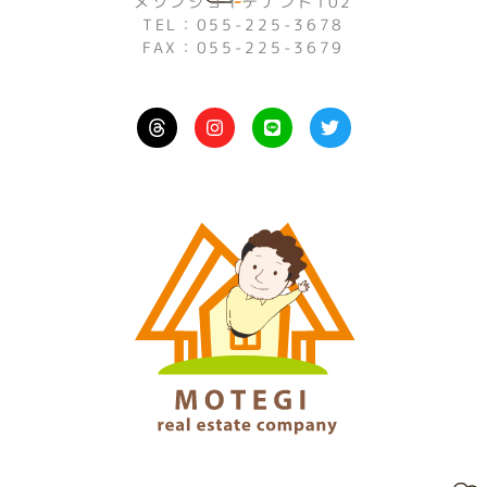
メゾンジョイテナント102
TEL：055-225-3678
FAX：055-225-3679
I
L
T
n
i
w
s
n
i
t
e
t
a
t
g
e
r
r
a
m