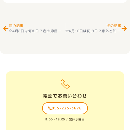
Prev
Ne
前の記事
次の記事
☆4月8日は何の日？春の節目を感じる特別な一日☺☆
☆4月10日は何の日？意外と知られていない記念日をご紹介☺☆
電話でお問い合わせ
055-225-3678
9:00〜18:00 / 定休水曜日