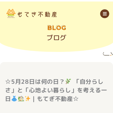
内
容
を
ス
キ
ッ
BLOG
プ
ブログ
☆5月28日は何の日？
「自分らし
さ」と「心地よい暮らし」を考える一
日
｜もてぎ不動産☆