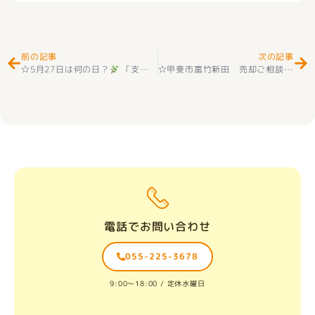
Prev
Ne
前の記事
次の記事
☆5月27日は何の日？
「支え合い」と「安心できる暮らし」を考える一日
☆甲斐市富竹新田 売却ご相談ありがとうございました
電話でお問い合わせ
055-225-3678
9:00〜18:00 / 定休水曜日