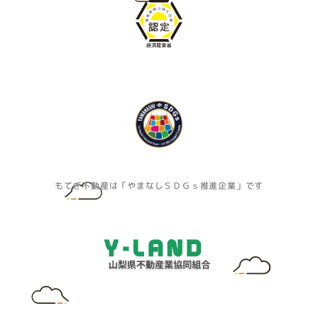
もてぎ不動産は「やまなしＳＤＧｓ推進企業」です