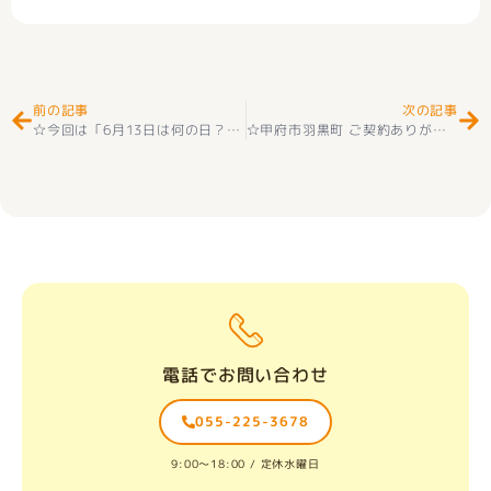
Prev
Ne
前の記事
次の記事
☆今回は「6月13日は何の日？」をテーマに、暮らしや生活に役立つ豆知識を交えながらご紹介します
☆甲府市羽黒町 ご契約ありがとうございました
電話でお問い合わせ
055-225-3678
9:00〜18:00 / 定休水曜日