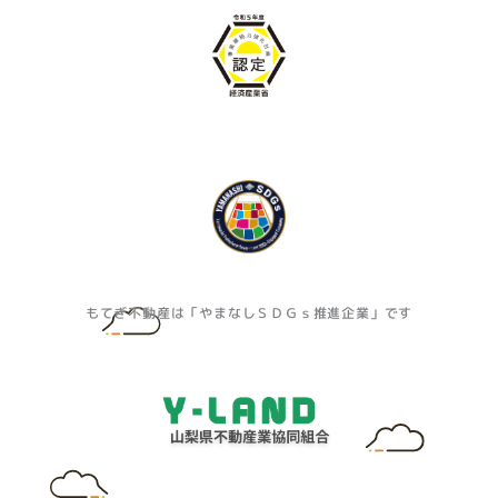
もてぎ不動産は「やまなしＳＤＧｓ推進企業」です