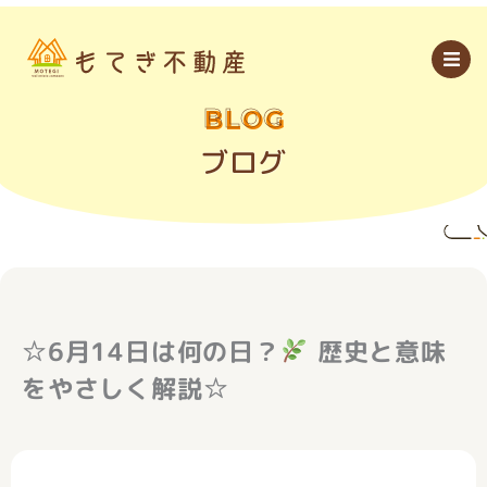
内
容
を
ス
キ
ッ
BLOG
プ
ブログ
☆6月14日は何の日？
歴史と意味
をやさしく解説☆