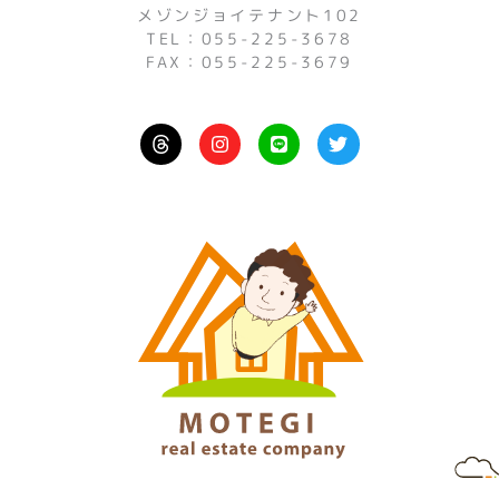
メゾンジョイテナント102
TEL：055-225-3678
FAX：055-225-3679
I
L
T
n
i
w
s
n
i
t
e
t
a
t
g
e
r
r
a
m