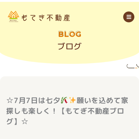
内
容
を
ス
キ
ッ
BLOG
プ
ブログ
☆7月7日は七夕
願いを込めて家
探しも楽しく！【もてぎ不動産ブロ
グ】☆