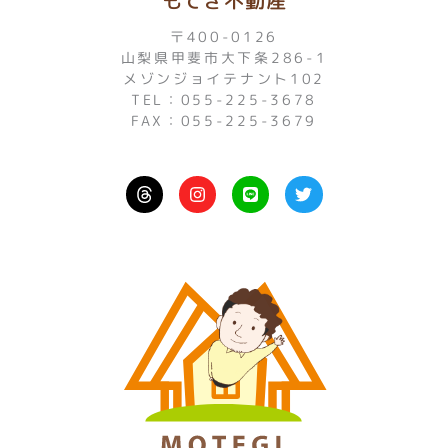
〒400-0126
山梨県甲斐市大下条286-1
メゾンジョイテナント102
TEL：055-225-3678
FAX：055-225-3679
I
L
T
n
i
w
s
n
i
t
e
t
a
t
g
e
r
r
a
m