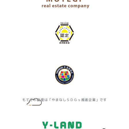
もてぎ不動産は「やまなしＳＤＧｓ推進企業」です