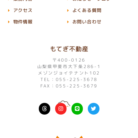
アクセス
よくある質問
物件情報
お問い合わせ
もてぎ不動産
〒400-0126
山梨県甲斐市大下条286-1
メゾンジョイテナント102
TEL：055-225-3678
FAX：055-225-3679
I
L
T
n
i
w
s
n
i
t
e
t
a
t
g
e
r
r