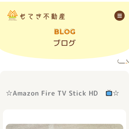
内
容
を
ス
キ
ッ
BLOG
プ
ブログ
☆Amazon Fire TV Stick HD
☆