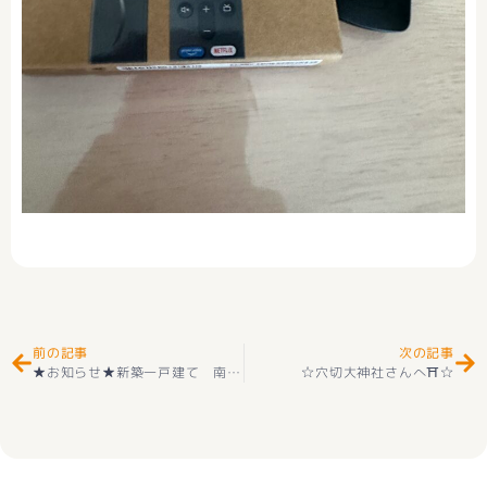
Prev
Ne
前の記事
次の記事
★お知らせ★新築一戸建て 南アルプス市野牛島 第４ 2階建 ４ＬＤＫ 全2棟 2階建 耐震等級3取得 ＋住宅性能評価付 プロパンガス
☆穴切大神社さんへ⛩☆