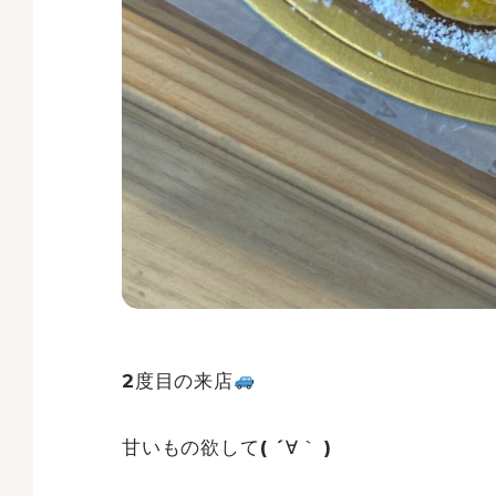
2度目の来店
甘いもの欲して( ´∀｀ )