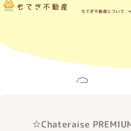
内
容
もてぎ不動産について
を
ス
キ
ッ
プ
☆Chateraise PREM