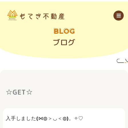
内
容
を
ス
キ
ッ
BLOG
プ
ブログ
☆GET☆
入手しました(⋈◍＞◡＜◍)。✧♡