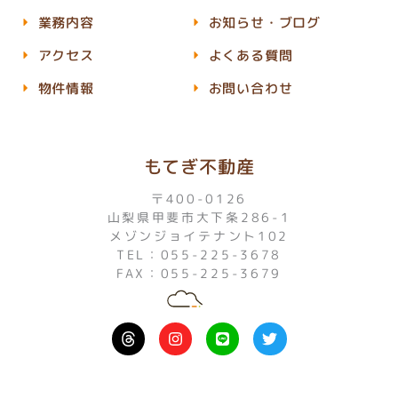
業務内容
お知らせ・ブログ
アクセス
よくある質問
物件情報
お問い合わせ
もてぎ不動産
〒400-0126
山梨県甲斐市大下条286-1
メゾンジョイテナント102
TEL：055-225-3678
FAX：055-225-3679
I
L
T
n
i
w
s
n
i
t
e
t
a
t