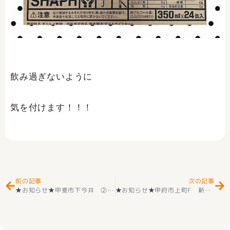
飲み過ぎないように
気を付けます！！！
Prev
Ne
前の記事
次の記事
★お知らせ★甲斐市下今井 ② 物件お申込みありがとうございます(^_-)-☆
★お知らせ★甲府市上町F 新築建売住宅 好評販売中