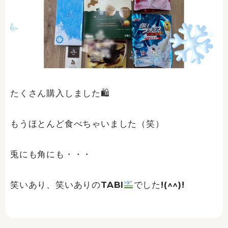
たくさん購入しました🛍
もうほとんど食べちゃいました（笑）
兎にも角にも・・・
笑いあり、笑いありのTABI
でした!(^^)!
Prev
Ne