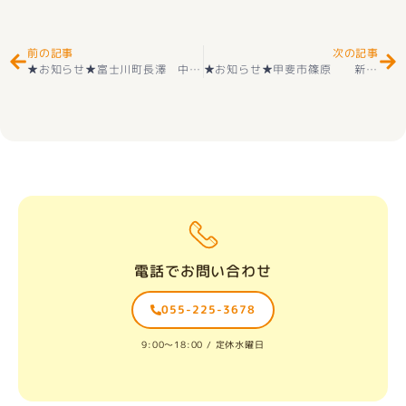
前の記事
次の記事
★お知らせ★富士川町長澤 中古戸建（トヨタホーム施工）築浅物件 5LDK 好評販売中(^^♪
★お知らせ★甲斐市篠原 新築建売住宅 好評販売中
電話でお問い合わせ
055-225-3678
9:00〜18:00 / 定休水曜日