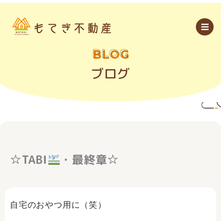
内
容
を
ス
キ
ッ
BLOG
プ
ブログ
☆TABI
・最終章☆
自宅のおやつ用に（笑）