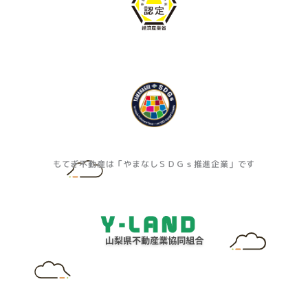
もてぎ不動産は「やまなしＳＤＧｓ推進企業」です