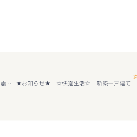
★お知らせ★昭和町押越 2号棟 最終1棟 耐震等級３取得＋住宅性能評価付新築建売住宅 好評販売中(^^♪ 新価格2640万円(‘ω’)ノ