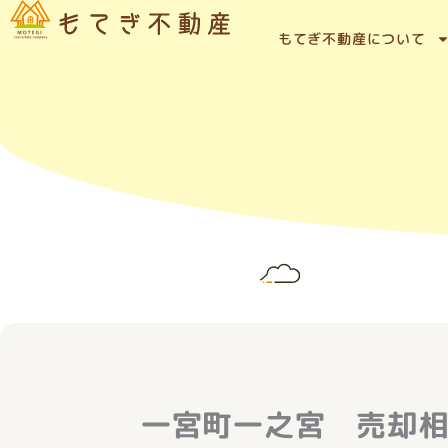
内
容
もてぎ不動産について
を
ス
キ
ッ
プ
一宮町一之宮 売却相