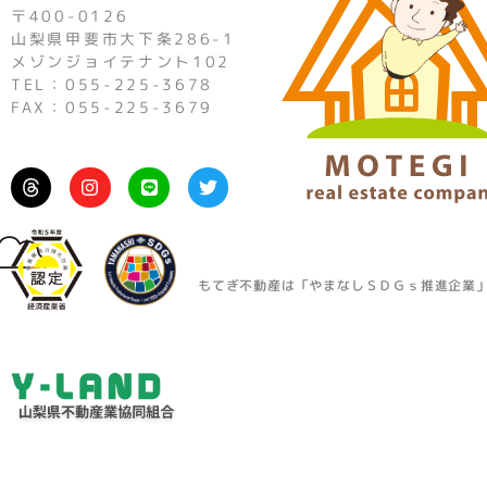
〒400-0126
山梨県甲斐市大下条286-1
メゾンジョイテナント102
TEL：055-225-3678
FAX：055-225-3679
I
L
T
n
i
w
s
n
i
t
e
t
a
t
g
e
r
r
もてぎ不動産は「やまなしＳＤＧｓ推進企業
a
m