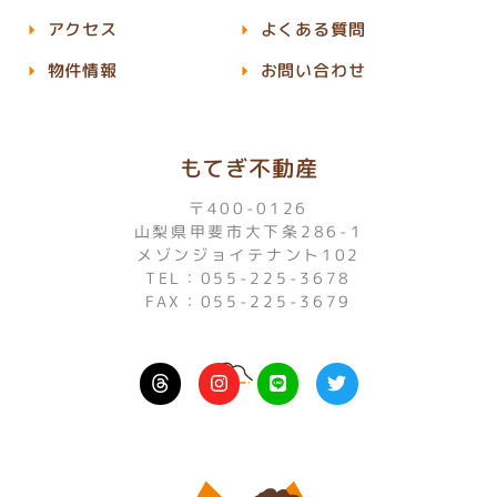
アクセス
よくある質問
物件情報
お問い合わせ
もてぎ不動産
〒400-0126
山梨県甲斐市大下条286-1
メゾンジョイテナント102
TEL：055-225-3678
FAX：055-225-3679
I
L
T
n
i
w
s
n
i
t
e
t
a
t
g
e
r
r