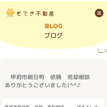
内
容
を
ス
キ
ッ
BLOG
プ
ブログ
甲府市朝日町 依頼 売却相談
ありがとうございました(^^♪