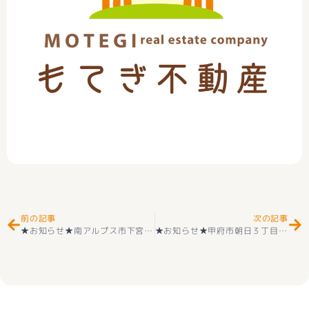
Prev
Ne
前の記事
次の記事
★お知らせ★南アルプス市下宮地 住宅用地
★お知らせ★甲府市朝日３丁目 中古 ２階戸建 住宅街の住戸 現況渡し 価格98万円 好評販売中(^^♪