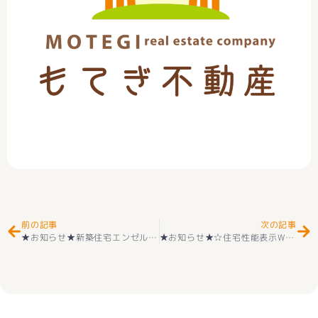
Prev
Ne
前の記事
次の記事
★お知らせ★新築住宅エンゼルハウス甲府市蓬沢町① インナーバルコニー付き＋オール電化(^^♪ 好評販売中(^^♪
★お知らせ★☆住宅性能表示W取得☆ 新築一戸建て 南アルプス市桃園 １号棟 2階建 4ＬＤＫ ＋カースペース３台 外構付き 耐震等級３＋長期優良住宅取得 櫛形北小学区＋若草中学区 価格3390万円