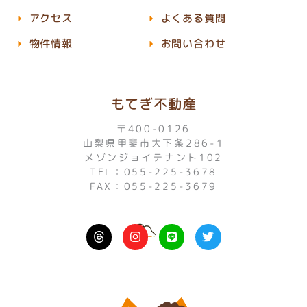
アクセス
よくある質問
物件情報
お問い合わせ
もてぎ不動産
〒400-0126
山梨県甲斐市大下条286-1
メゾンジョイテナント102
TEL：055-225-3678
FAX：055-225-3679
I
L
T
n
i
w
s
n
i
t
e
t
a
t
g
e
r
r