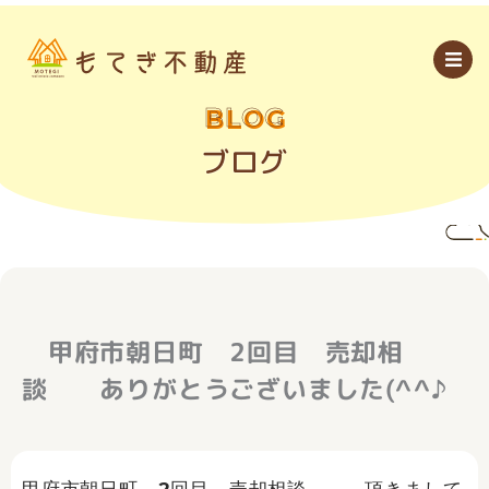
内
容
を
ス
キ
ッ
BLOG
プ
ブログ
甲府市朝日町 2回目 売却相
談 ありがとうございました(^^♪