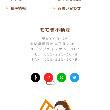
物件情報
お問い合わせ
もてぎ不動産
〒400-0126
山梨県甲斐市大下条286-1
メゾンジョイテナント102
TEL：055-225-3678
FAX：055-225-3679
I
L
T
n
i
w
s
n
i
t
e
t
a
t
g
e
r
r
a
m