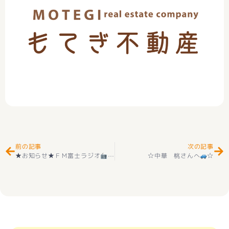
Prev
Ne
前の記事
次の記事
★お知らせ★ＦＭ富士ラジオ
MIKIKO ＆ SHINTARO Happiness Su
☆中華 桃さんへ
☆