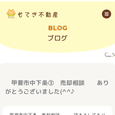
内
容
を
ス
キ
ッ
BLOG
プ
ブログ
甲斐市中下条➂ 売却相談 あり
がとうございました(^^♪