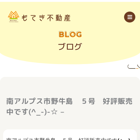
内
容
を
ス
キ
ッ
BLOG
プ
ブログ
南アルプス市野牛島 ５号 好評販売
中です(^_-)-☆ –