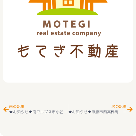
Prev
Ne
前の記事
次の記事
★お知らせ★南アルプス市小笠原中古戸建 好評販売中(^_-)-☆
★お知らせ★甲府市西高橋町 新規土地