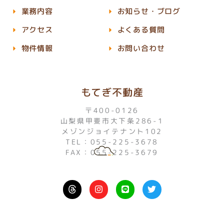
業務内容
お知らせ・ブログ
アクセス
よくある質問
物件情報
お問い合わせ
もてぎ不動産
〒400-0126
山梨県甲斐市大下条286-1
メゾンジョイテナント102
TEL：055-225-3678
FAX：055-225-3679
I
L
T
n
i
w
s
n
i
t
e
t
a
t