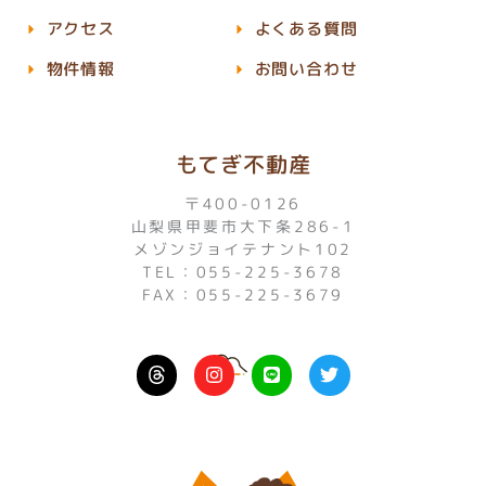
アクセス
よくある質問
物件情報
お問い合わせ
もてぎ不動産
〒400-0126
山梨県甲斐市大下条286-1
メゾンジョイテナント102
TEL：055-225-3678
FAX：055-225-3679
I
L
T
n
i
w
s
n
i
t
e
t
a
t
g
e
r
r