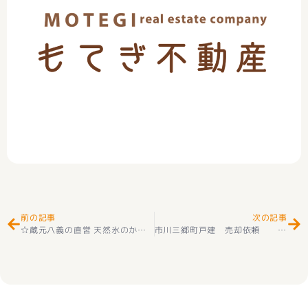
Prev
Ne
前の記事
次の記事
☆蔵元八義の直営 天然氷のかき氷 道の駅はくしゅうへ
☆
市川三郷町戸建 売却依頼 ありがとうございました(^^♪