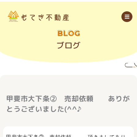
内
容
を
ス
キ
ッ
BLOG
プ
ブログ
甲斐市大下条② 売却依頼 ありが
とうございました(^^♪