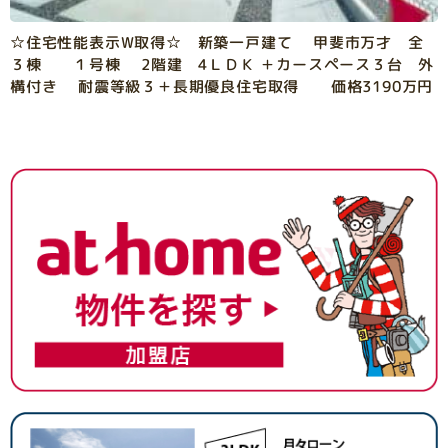
☆住宅性能表示W取得☆ 新築一戸建て 甲斐市万才 全
３棟 １号棟 2階建 4ＬＤＫ ＋カースペース３台 外
構付き 耐震等級３＋長期優良住宅取得 価格3190万円