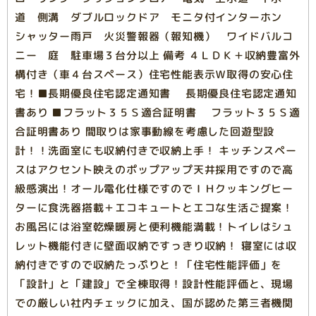
道 側溝 ダブルロックドア モニタ付インターホン
シャッター雨戸 火災警報器（報知機） ワイドバルコ
ニー 庭 駐車場３台分以上 備考 ４ＬＤＫ＋収納豊富外
構付き（車４台スペース）住宅性能表示Ｗ取得の安心住
宅！■長期優良住宅認定通知書 長期優良住宅認定通知
書あり ■フラット３５Ｓ適合証明書 フラット３５Ｓ適
合証明書あり 間取りは家事動線を考慮した回遊型設
計！！洗面室にも収納付きで収納上手！ キッチンスペー
スはアクセント映えのポップアップ天井採用ですので高
級感演出！オール電化仕様ですのでＩＨクッキングヒー
ターに食洗器搭載＋エコキュートとエコな生活ご提案！
お風呂には浴室乾燥暖房と便利機能満載！トイレはシュ
レット機能付きに壁面収納ですっきり収納！ 寝室には収
納付きですので収納たっぷりと！「住宅性能評価」を
「設計」と「建設」で全棟取得！設計性能評価と、現場
での厳しい社内チェックに加え、国が認めた第三者機関