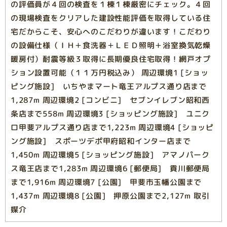
の評価員が４回の検査を１棟１棟厳密にチェック。４回
の現場検査をクリアした建設性能評価を取得している住
宅だからこそ、安心へのこだわりが違います！こだわり
の設備仕様（ＩＨ＋食洗器＋ＬＥＤ照明＋浴室換気乾燥
暖房付）耐震等級３取得に長期優良住宅取得！網戸オプ
ション設置可能（１１万円税込み） 周辺環境1 [ショッ
ピング施設] いちやまマート竜王アルプス通り店まで
1,287m 周辺環境2 [コンビニ] セブンイレブン昭和西
条店まで558m 周辺環境3 [ショッピング施設] ユニク
ロ甲斐アルプス通り店まで1,223m 周辺環境4 [ショッピ
ング施設] スポーツデポ甲府昭和インター店まで
1,450m 周辺環境5 [ショッピング施設] アマノパーク
ス竜王店まで1,283m 周辺環境6 [郵便局] 貢川郵便局
まで1,916m 周辺環境7 [公園] 甲斐市玉幡公園まで
1,437m 周辺環境8 [公園] 押原公園まで2,127m 取引
媒介