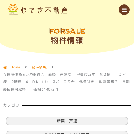
内
容
を
ス
キ
ッ
FORSALE
プ
物件情報
Home
物件情報
☆住宅性能表示W取得☆ 新築一戸建て 甲斐市万才 全３棟 ３号
棟 2階建 4ＬＤＫ ＋カースペース３台 外構付き 耐震等級３＋長期
優良住宅取得 価格3140万円
カテゴリ
新築一戸建