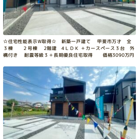
☆住宅性能表示W取得☆ 新築一戸建て 甲斐市万才 全
３棟 ２号棟 2階建 4ＬＤＫ ＋カースペース３台 外
構付き 耐震等級３＋長期優良住宅取得 価格3090万円