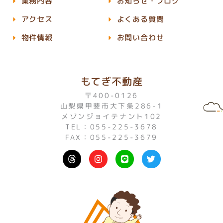
業務内容
お知らせ・ブログ
アクセス
よくある質問
物件情報
お問い合わせ
もてぎ不動産
〒400-0126
山梨県甲斐市大下条286-1
メゾンジョイテナント102
TEL：055-225-3678
FAX：055-225-3679
I
L
T
n
i
w
s
n
i
t
e
t
a
t
g
e
r
r
a
m