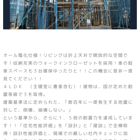
オール電化仕様！リビングは折上天井で開放的な空間で
す！収納充実のウォークインクローゼットを採用！車の駐
車スペースも３台確保ゆったりと！！この機会に是非一度
見てください！！
４ＬＤＫ （主寝室に書斎含む）！建物は、国が定めた耐
震等級で３を取得。
建築基準法に定められた、「数百年に一度発生する地震に
対して、倒壊、崩壊しない。」
という基準から、さらに１．５倍の耐震力を達成していま
す！！「住宅性能評価」を「設計」と「建設」で全棟取
得！設計性能評価と、現場での厳しい社内チェックに加