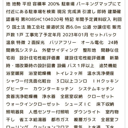
地 地勢 平坦 容積率 200% 駐車場 パーキングマップにて
付近にある駐車場を検索 現況 完成済 引渡し 即時 建築確
認番号 第R08SHC104020号 特記 年間予定賃料収入 利回
り 国土法 施工会社 接道状況 西6.0m 公道 分譲住宅 販売
戸数 1戸 工事完了予定年月 2023年01月 セットバック
温泉 特徴 ２面採光 バリアフリー オール電化 24時
間換気システム 外壁サイディング 整形地 閑静な住
宅街 設計住宅性能評価書 建設住宅性能評価書 新築
時・増改築時の設計図書 設備 バス１坪以上 追焚機能
浴室暖房 浴室乾燥機 トイレ２ヶ所 温水洗浄便座
シャワー付洗面化粧台 ３口以上コンロ ＩＨクッキン
グヒーター カウンターキッチン システムキッチン
食器洗浄乾燥機 浄水器 全居室収納 クローゼット
ウォークインクローゼット シューズＩＣ 床下収納
照明器具 人感センサー付照明 ダウンライト 室内物
干し 省エネ給湯器 都市ガス 複層ガラス 全居室フ
ローリング クッションフロア 電気 上水道 下水