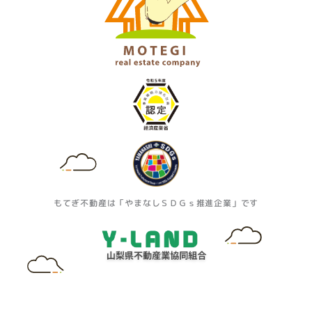
もてぎ不動産は「やまなしＳＤＧｓ推進企業」です