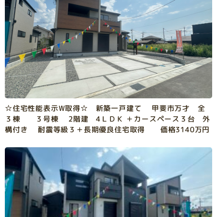
☆住宅性能表示W取得☆ 新築一戸建て 甲斐市万才 全
３棟 ３号棟 2階建 4ＬＤＫ ＋カースペース３台 外
構付き 耐震等級３＋長期優良住宅取得 価格3140万円