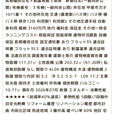
長期優良住宅＋耐震等級３取得 新築住宅(一般向非公
開) 号棟番号：３号棟(一般向非公開) 所在地 甲斐市万才
1011番１ その他所在地 交通 (最寄駅/バス停) バス停 榎
バス停 停歩12分 利用駅1 利用駅2 その他交通手段 自動
車利用 価格 3140万円 地代 権利金 保証金 その他一時金
ランニングコスト 瑕疵保証 瑕疵保険 建物状況調査 設備
保証 長期優良住宅 認定通知書 あり フラット35 適合証
明書 フラット35Ｓ 適合証明書 あり 耐震基準 適合証明
書 法適合状況 調査報告書 建築士等の 建物検査報告書 建
物面積 111.37㎡ 土地面積 公簿 202.32㎡ (61.20坪) 私
道負担面積 なし 間取り 4LDK 建物構造 木造 建物規模 2
階建 間取り内訳 和 5.2 洋 5.2･5.2･7 LDK 17.2 主要
採光面 南向き 土地権利 所有権 借地期間 バルコニー
10.77㎡ 築年月 2026年07月 新築 エネルギー 消費性能
★★★★★（削減率40％達成） 断熱性能 5段階/7段階中
目安光熱費 リフォーム履歴 リノベーション履歴 都市計
画 市街化区域 用途地域 ２種中高 建ぺい率 60% 地目 宅