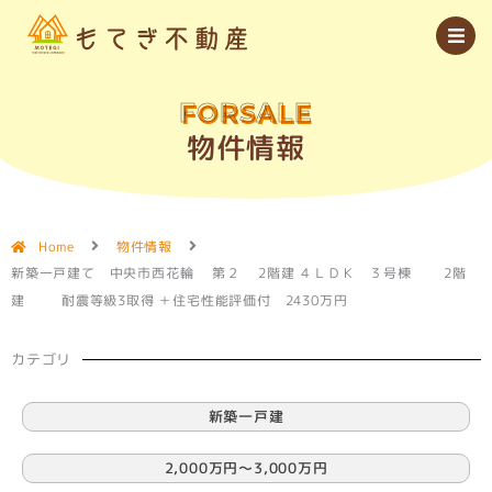
内
容
を
ス
キ
ッ
FORSALE
プ
物件情報
Home
物件情報
新築一戸建て 中央市西花輪 第２ 2階建 ４ＬＤＫ ３号棟 2階
建 耐震等級3取得 ＋住宅性能評価付 2430万円
カテゴリ
新築一戸建
2,000万円〜3,000万円