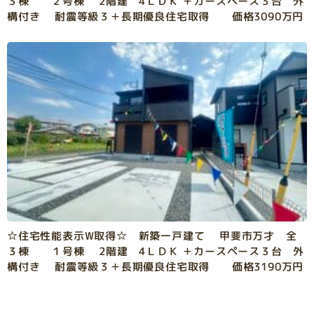
３棟 ２号棟 2階建 4ＬＤＫ ＋カースペース３台 外
構付き 耐震等級３＋長期優良住宅取得 価格3090万円
☆住宅性能表示W取得☆ 新築一戸建て 甲斐市万才 全
３棟 １号棟 2階建 4ＬＤＫ ＋カースペース３台 外
構付き 耐震等級３＋長期優良住宅取得 価格3190万円