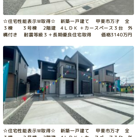
☆住宅性能表示W取得☆ 新築一戸建て 甲斐市万才 全
３棟 ３号棟 2階建 4ＬＤＫ ＋カースペース３台 外
構付き 耐震等級３＋長期優良住宅取得 価格3140万円
☆住宅性能表示W取得☆ 新築一戸建て 甲斐市万才 全