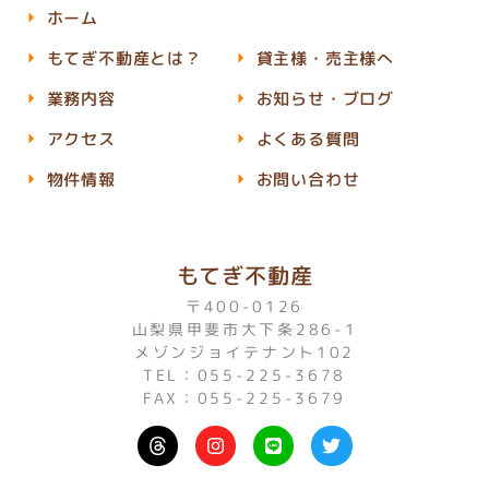
ホーム
もてぎ不動産とは？
貸主様・売主様へ
業務内容
お知らせ・ブログ
アクセス
よくある質問
物件情報
お問い合わせ
もてぎ不動産
〒400-0126
山梨県甲斐市大下条286-1
メゾンジョイテナント102
TEL：055-225-3678
FAX：055-225-3679
I
L
T
n
i
w
s
n
i