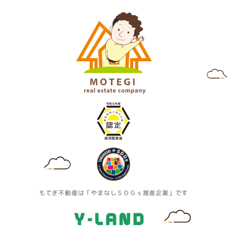
t
e
t
a
t
g
e
r
r
a
m
もてぎ不動産は「やまなしＳＤＧｓ推進企業」です