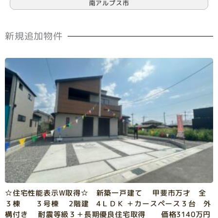
南アルプス市
新規追加物件
☆住宅性能表示W取得☆ 新築一戸建て 甲斐市万才 全
３棟 ３号棟 2階建 4ＬＤＫ ＋カースペース３台 外
構付き 耐震等級３＋長期優良住宅取得 価格3140万円