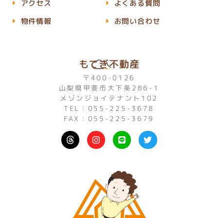
アクセス
よくある質問
物件情報
お問い合わせ
もてぎ不動産
〒400-0126
山梨県甲斐市大下条286-1
メゾンジョイテナント102
TEL：055-225-3678
FAX：055-225-3679
I
L
T
n
i
w
s
n
i
t
e
t
a
t
g
e
r
r
a
m