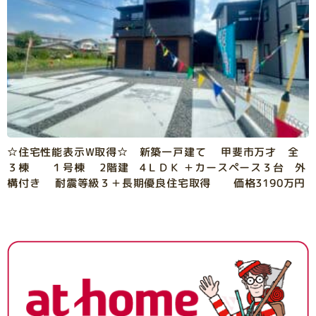
☆住宅性能表示W取得☆ 新築一戸建て 甲斐市万才 全
３棟 １号棟 2階建 4ＬＤＫ ＋カースペース３台 外
構付き 耐震等級３＋長期優良住宅取得 価格3190万円