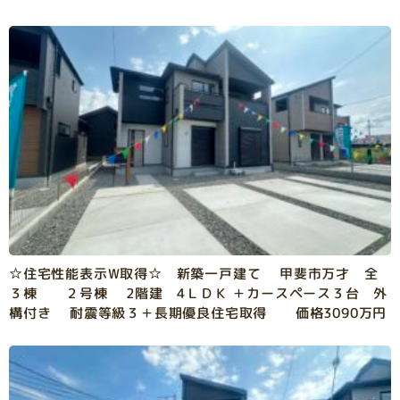
☆住宅性能表示W取得☆ 新築一戸建て 甲斐市万才 全
３棟 ２号棟 2階建 4ＬＤＫ ＋カースペース３台 外
構付き 耐震等級３＋長期優良住宅取得 価格3090万円