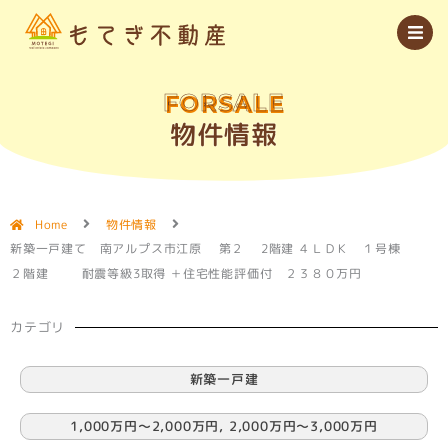
内
容
を
ス
キ
ッ
FORSALE
プ
物件情報
Home
物件情報
新築一戸建て 南アルプス市江原 第２ 2階建 ４ＬＤＫ １号棟
２階建 耐震等級3取得 ＋住宅性能評価付 ２３８０万円
カテゴリ
新築一戸建
1,000万円〜2,000万円
,
2,000万円〜3,000万円