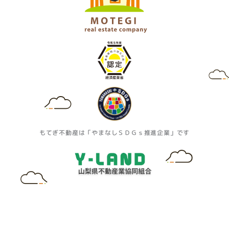
もてぎ不動産は「やまなしＳＤＧｓ推進企業」です