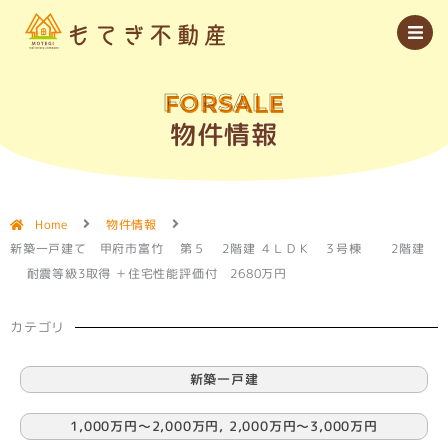
内
容
を
ス
キ
ッ
FORSALE
プ
物件情報
Home
物件情報
新築一戸建て 甲府市富竹 第５ 2階建 ４ＬＤＫ ３号棟 2階建
耐震等級3取得 ＋住宅性能評価付 2680万円
カテゴリ
新築一戸建
1,000万円〜2,000万円
,
2,000万円〜3,000万円