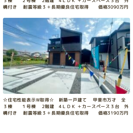
３棟 ２号棟 2階建 4ＬＤＫ ＋カースペース３台 外
構付き 耐震等級３＋長期優良住宅取得 価格3090万円
☆住宅性能表示W取得☆ 新築一戸建て 甲斐市万才 全
３棟 １号棟 2階建 4ＬＤＫ ＋カースペース３台 外
構付き 耐震等級３＋長期優良住宅取得 価格3190万円