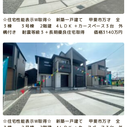
☆住宅性能表示W取得☆ 新築一戸建て 甲斐市万才 全
３棟 ３号棟 2階建 4ＬＤＫ ＋カースペース３台 外
構付き 耐震等級３＋長期優良住宅取得 価格3140万円
☆住宅性能表示W取得☆ 新築一戸建て 甲斐市万才 全