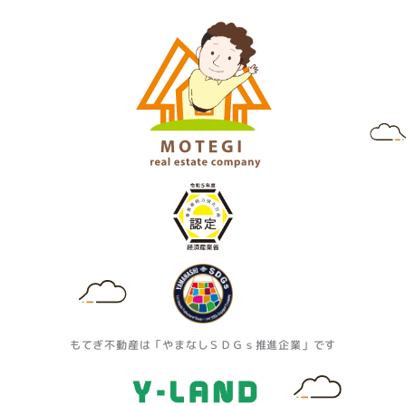
t
e
t
a
t
g
e
r
r
a
m
もてぎ不動産は「やまなしＳＤＧｓ推進企業」です