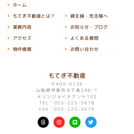
ホーム
もてぎ不動産とは？
貸主様・売主様へ
業務内容
お知らせ・ブログ
アクセス
よくある質問
物件情報
お問い合わせ
もてぎ不動産
〒400-0126
山梨県甲斐市大下条286-1
メゾンジョイテナント102
TEL：055-225-3678
FAX：055-225-3679
I
L
T
n
i
w
s
n
i