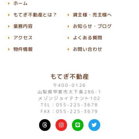
ホーム
もてぎ不動産とは？
貸主様・売主様へ
業務内容
お知らせ・ブログ
アクセス
よくある質問
物件情報
お問い合わせ
もてぎ不動産
〒400-0126
山梨県甲斐市大下条286-1
メゾンジョイテナント102
TEL：055-225-3678
FAX：055-225-3679
I
L
T
n
i
w
s
n
i
t
e
t