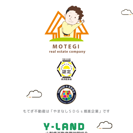
a
t
g
e
r
r
a
m
もてぎ不動産は「やまなしＳＤＧｓ推進企業」です