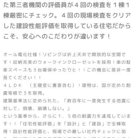
た第三者機関の評価員が４回の検査を１棟１
棟厳密にチェック。４回の現場検査をクリア
した建設性能評価を取得している住宅だから
こそ、安心へのこだわりが違います！
オール電化仕様！リビングは折上天井で開放的な空間で
す！収納充実のウォークインクローゼットを採用！車の駐
車スペースも３台確保ゆったりと！！この機会に是非一度
見てください！！
４ＬＤＫ （主寝室に書斎含む）！建物は、国が定めた耐
震等級で３を取得。
建築基準法に定められた、「数百年に一度発生する地震に
対して、倒壊、崩壊しない。」
という基準から、さらに１．５倍の耐震力を達成していま
す！！「住宅性能評価」を「設計」と「建設」で全棟取
得！設計性能評価と、現場での厳しい社内チェックに加