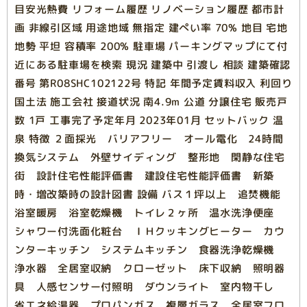
目安光熱費 リフォーム履歴 リノベーション履歴 都市計
画 非線引区域 用途地域 無指定 建ぺい率 70% 地目 宅地
地勢 平坦 容積率 200% 駐車場 パーキングマップにて付
近にある駐車場を検索 現況 建築中 引渡し 相談 建築確認
番号 第R08SHC102122号 特記 年間予定賃料収入 利回り
国土法 施工会社 接道状況 南4.9m 公道 分譲住宅 販売戸
数 1戸 工事完了予定年月 2023年01月 セットバック 温
泉 特徴 ２面採光 バリアフリー オール電化 24時間
換気システム 外壁サイディング 整形地 閑静な住宅
街 設計住宅性能評価書 建設住宅性能評価書 新築
時・増改築時の設計図書 設備 バス１坪以上 追焚機能
浴室暖房 浴室乾燥機 トイレ２ヶ所 温水洗浄便座
シャワー付洗面化粧台 ＩＨクッキングヒーター カウ
ンターキッチン システムキッチン 食器洗浄乾燥機
浄水器 全居室収納 クローゼット 床下収納 照明器
具 人感センサー付照明 ダウンライト 室内物干し
省エネ給湯器 プロパンガス 複層ガラス 全居室フロ