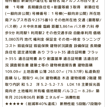
物件種目 新築売戸建住宅 建物名 南アルプス市百々全２
棟 １号棟 長期優良住宅＋耐震等級３取得 新築住宅
(一般向非公開) 号棟番号：１号棟(一般向非公開) 所在地
南アルプス市百々2375番10 その他所在地 交通 (最寄駅/
バス停) ＪＲ中央本線 塩崎 距離3,861m バス停 六科 停
歩9分 利用駅1 利用駅2 その他交通手段 自動車利用 価格
3,080万円 地代 権利金 保証金 その他一時金 ランニング
コスト 瑕疵保証 瑕疵保険 建物状況調査 設備保証 長期優
良住宅 認定通知書 あり フラット35 適合証明書 フラッ
ト35Ｓ 適合証明書 あり 耐震基準 適合証明書 法適合状
況 調査報告書 建築士等の 建物検査報告書 建物面積
109.09㎡ 土地面積 公簿 263.07㎡ (79.57坪) 私道負担
面積 なし 間取り 4LDK 建物構造 木造 建物規模 2階建 間
取り内訳 和 5.2 洋 5.2･5.2･7.5 LDK 18 主要採光面
南向き 土地権利 所有権 借地期間 バルコニー 8.28㎡ 築
年月 2026年06月 新築 エネルギー 消費性能
★★★★★（削減率40％達成） 断熱性能 5段階/7段階中