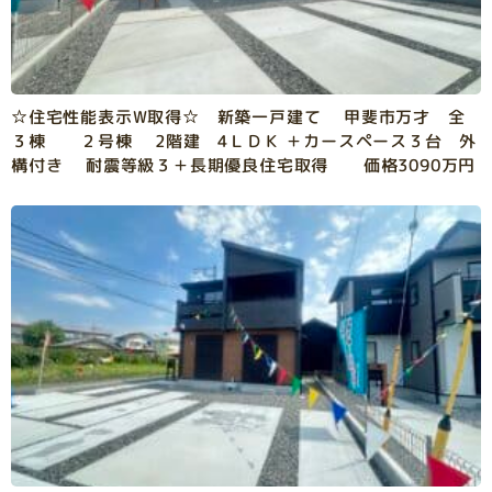
☆住宅性能表示W取得☆ 新築一戸建て 甲斐市万才 全
３棟 ２号棟 2階建 4ＬＤＫ ＋カースペース３台 外
構付き 耐震等級３＋長期優良住宅取得 価格3090万円