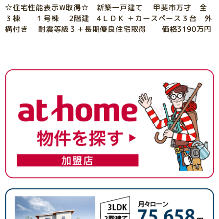
☆住宅性能表示W取得☆ 新築一戸建て 甲斐市万才 全
３棟 １号棟 2階建 4ＬＤＫ ＋カースペース３台 外
構付き 耐震等級３＋長期優良住宅取得 価格3190万円