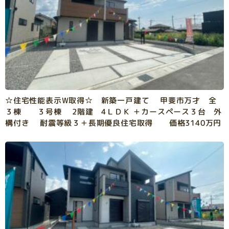
☆住宅性能表示W取得☆ 新築一戸建て 甲斐市万才 全
３棟 ３号棟 2階建 4ＬＤＫ ＋カースペース３台 外
構付き 耐震等級３＋長期優良住宅取得 価格3140万円