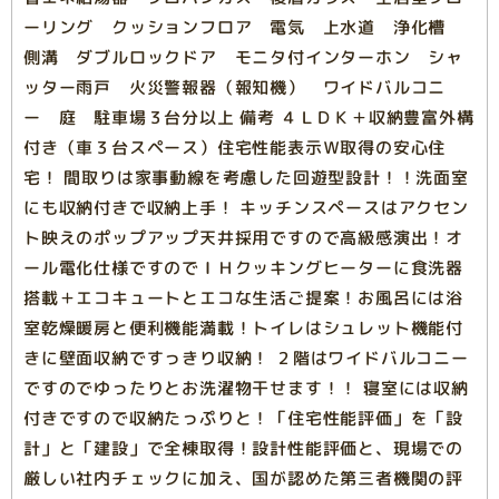
ーリング クッションフロア 電気 上水道 浄化槽
側溝 ダブルロックドア モニタ付インターホン シャ
ッター雨戸 火災警報器（報知機） ワイドバルコニ
ー 庭 駐車場３台分以上 備考 ４ＬＤＫ＋収納豊富外構
付き（車３台スペース）住宅性能表示Ｗ取得の安心住
宅！ 間取りは家事動線を考慮した回遊型設計！！洗面室
にも収納付きで収納上手！ キッチンスペースはアクセン
ト映えのポップアップ天井採用ですので高級感演出！オ
ール電化仕様ですのでＩＨクッキングヒーターに食洗器
搭載＋エコキュートとエコな生活ご提案！お風呂には浴
室乾燥暖房と便利機能満載！トイレはシュレット機能付
きに壁面収納ですっきり収納！ ２階はワイドバルコニー
ですのでゆったりとお洗濯物干せます！！ 寝室には収納
付きですので収納たっぷりと！「住宅性能評価」を「設
計」と「建設」で全棟取得！設計性能評価と、現場での
厳しい社内チェックに加え、国が認めた第三者機関の評