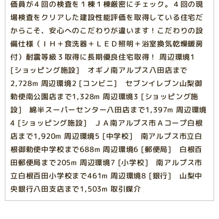
価員が４回の検査を１棟１棟厳密にチェック。４回の現
場検査をクリアした建設性能評価を取得している住宅だ
からこそ、安心へのこだわりが違います！こだわりの設
備仕様（ＩＨ＋食洗器＋ＬＥＤ照明＋浴室換気乾燥暖房
付）耐震等級３取得に長期優良住宅取得！ 周辺環境1
[ショッピング施設] オギノ南アルプス八田店まで
2,728m 周辺環境2 [コンビニ] セブンイレブン山梨御
勅使南公園店まで1,328m 周辺環境3 [ショッピング施
設] 綿半スーパーセンター八田店まで1,397m 周辺環境
4 [ショッピング施設] ＪＡ南アルプス市Ａコープ白根
店まで1,920m 周辺環境5 [中学校] 南アルプス市立白
根御勅使中学校まで688m 周辺環境6 [郵便局] 白根百
田郵便局まで205m 周辺環境7 [小学校] 南アルプス市
立白根百田小学校まで461m 周辺環境8 [銀行] 山梨中
央銀行八田支店まで1,503m 取引媒介