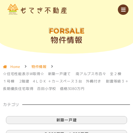
内
容
を
ス
キ
ッ
FORSALE
プ
物件情報
Home
物件情報
☆住宅性能表示W取得☆ 新築一戸建て 南アルプス市百々 全２棟
１号棟 2階建 4ＬＤＫ ＋カースペース３台 外構付き 耐震等級３＋
長期優良住宅取得 百田小学校 価格3080万円
カテゴリ
新築一戸建