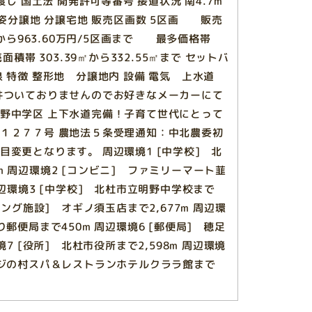
渡し 国土法 開発許可等番号 接道状況 南4.7m
況有姿分譲地 分譲宅地 販売区画数 5区画 販売
区画から963.60万円/5区画まで 最多価格帯
面積帯 303.39㎡から332.55㎡まで セットバ
泉 特徴 整形地 分譲地内 設備 電気 上水道
条件ついておりませんのでお好きなメーカーにて
明野中学区 上下水道完備！子育て世代にとって
第１２７７号 農地法５条受理通知：中北農委初
目変更となります。 周辺環境1 [中学校] 北
m 周辺環境2 [コンビニ] ファミリーマート韮
周辺環境3 [中学校] 北杜市立明野中学校まで
ピング施設] オギノ須玉店まで2,677m 周辺環
り郵便局まで450m 周辺環境6 [郵便局] 穂足
境7 [役所] 北杜市役所まで2,598m 周辺環境
イジの村スパ＆レストランホテルクララ館まで