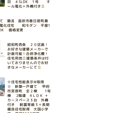
目 ４SLDK １号 オ
ール電化＋外構付き
て 築浅 笛吹市春日居町桑
ル電化住宅 和モダン 平屋1
LDK 価格変更
昭和町西条 ２０区画！
お好きな建築メーカーで
計画可能！合併浄化槽！
住宅用地
建築条件は付
いておりませんのでお好
きなメーカーにて
☆住宅性能表示W取得
☆ 新築一戸建て 甲府
市宮原町 全２棟 1号
棟 2階建 4ＬＤＫ ＋
カースペース３台 外構
付き 耐震等級３＋長期
優良住宅取得 大国小学