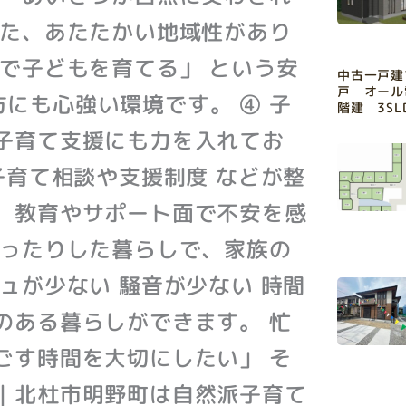
った、あたたかい地域性があり
体で子どもを育てる」 という安
中古一戸建
戸 オー
にも心強い環境です。 ④ 子
階建 3S
子育て支援にも力を入れてお
子育て相談や支援制度 などが整
、教育やサポート面で不安を感
ゆったりした暮らしで、家族の
ュが少ない 騒音が少ない 時間
のある暮らしができます。 忙
ごす時間を大切にしたい」 そ
｜北杜市明野町は自然派子育て