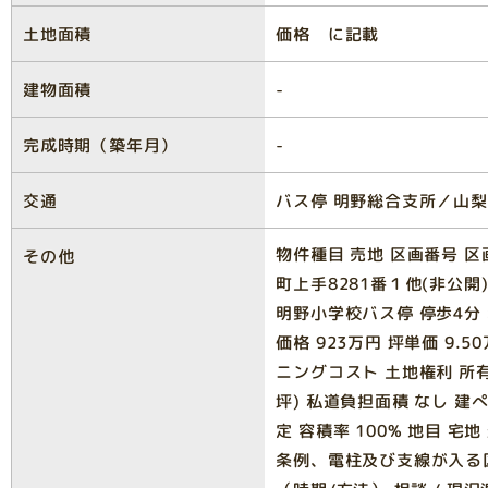
土地面積
価格 に記載
建物面積
-
完成時期（築年月）
-
交通
バス停 明野総合支所／山梨
物件種目 売地 区画番号 区
その他
町上手8281番１他(非公開)
明野小学校バス停 停歩4分 
価格 923万円 坪単価 9.
ニングコスト 土地権利 所有権 
坪) 私道負担面積 なし 建
定 容積率 100% 地目 宅
条例、電柱及び支線が入る区