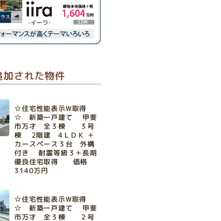
追加された物件
☆住宅性能表示W取得
☆ 新築一戸建て 甲斐
市万才 全３棟 ３号
棟 2階建 4ＬＤＫ ＋
カースペース３台 外構
付き 耐震等級３＋長期
優良住宅取得 価格
3140万円
☆住宅性能表示W取得
☆ 新築一戸建て 甲斐
市万才 全３棟 ２号