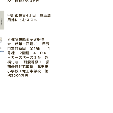
校 価格3590万円
甲府市住吉4丁目 駐車場
用地にておススメ
☆住宅性能表示W取得
☆ 新築一戸建て 甲斐
市富竹新田 全1棟 １
号棟 2階建 4ＬＤＫ
＋カースペース３台 外
構付き 耐震等級３＋長
期優良住宅取得 竜王東
小学校＋竜王中学校 価
格3290万円