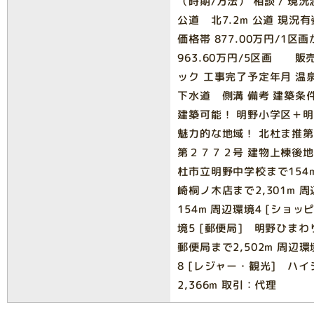
（時期/方法） 相談 / 現況
公道 北7.2m 公道 現
価格帯 877.00万円/1
963.60万円/5区画 販売
ック 工事完了予定年月 温
下水道 側溝 備考 建築
建築可能！ 明野小学区＋
魅力的な地域！ 北杜ま推
第２７７２号 建物上棟後地
杜市立明野中学校まで154
崎桐ノ木店まで2,301m 
154m 周辺環境4 [ショッ
境5 [郵便局] 明野ひまわ
郵便局まで2,502m 周辺環
8 [レジャー・観光] ハ
2,366m 取引：代理