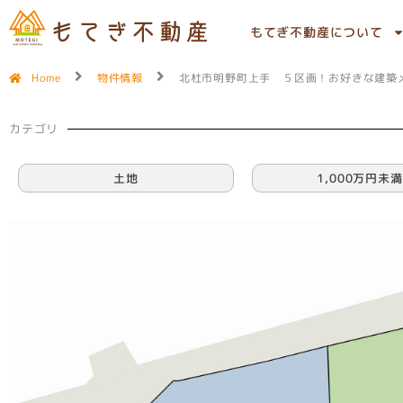
内
容
もてぎ不動産について
を
ス
Home
物件情報
北杜市明野町上手 ５区画！お好きな建築
キ
ッ
プ
カテゴリ
土地
1,000万円未満